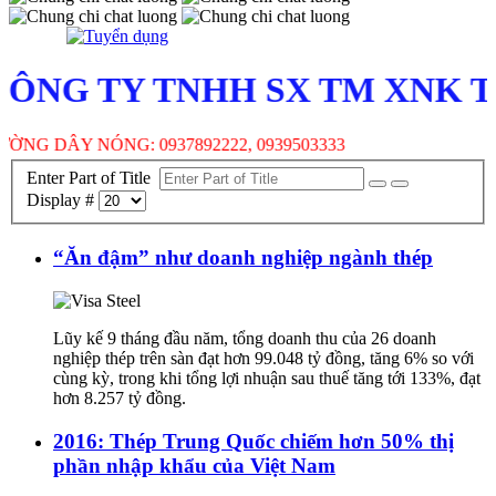
NG TY TNHH SX TM XNK TH
G DÂY NÓNG: 0937892222, 0939503333
Enter Part of Title
Display #
“Ăn đậm” như doanh nghiệp ngành thép
Lũy kế 9 tháng đầu năm, tổng doanh thu của 26 doanh
nghiệp thép trên sàn đạt hơn 99.048 tỷ đồng, tăng 6% so với
cùng kỳ, trong khi tổng lợi nhuận sau thuế tăng tới 133%, đạt
hơn 8.257 tỷ đồng.
2016: Thép Trung Quốc chiếm hơn 50% thị
phần nhập khẩu của Việt Nam