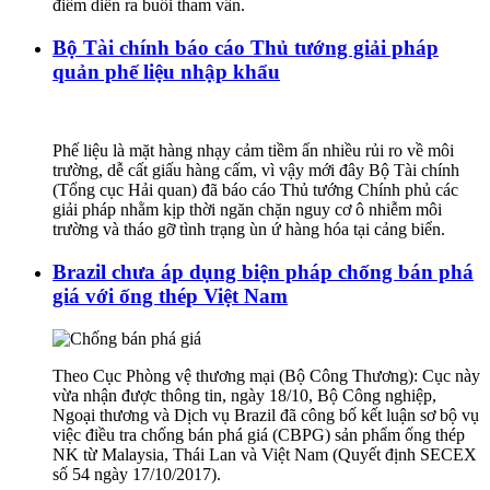
điểm diễn ra buổi tham vấn.
Bộ Tài chính báo cáo Thủ tướng giải pháp
quản phế liệu nhập khẩu
Phế liệu là mặt hàng nhạy cảm tiềm ẩn nhiều rủi ro về môi
trường, dễ cất giấu hàng cấm, vì vậy mới đây Bộ Tài chính
(Tổng cục Hải quan) đã báo cáo Thủ tướng Chính phủ các
giải pháp nhằm kịp thời ngăn chặn nguy cơ ô nhiễm môi
trường và tháo gỡ tình trạng ùn ứ hàng hóa tại cảng biển.
Brazil chưa áp dụng biện pháp chống bán phá
giá với ống thép Việt Nam
Theo Cục Phòng vệ thương mại (Bộ Công Thương): Cục này
vừa nhận được thông tin, ngày 18/10, Bộ Công nghiệp,
Ngoại thương và Dịch vụ Brazil đã công bố kết luận sơ bộ vụ
việc điều tra chống bán phá giá (CBPG) sản phẩm ống thép
NK từ Malaysia, Thái Lan và Việt Nam (Quyết định SECEX
số 54 ngày 17/10/2017).