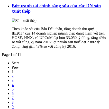
Bức tranh tài chính sáng sủa của các DN sản
xuất thép
Theo khảo sát của Báo Đấu thầu, tổng doanh thu quý
III/2017 của 14 doanh nghiệp ngành thép đang niêm yết trên
HOSE, HNX, và UPCoM đạt hơn 33.050 tỷ đồng, tăng 49%
so với cùng kỳ năm 2016; lợi nhuận sau thuế đạt 2.882 tỷ
đồng, tăng gần 43% so với cùng kỳ 2016.
Page 1 of 11
Start
Prev
1
2
3
4
5
6
7
8
9