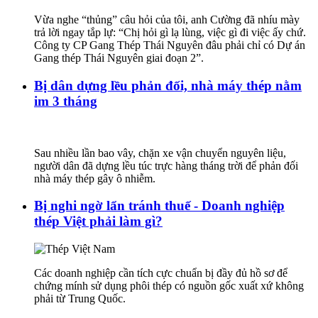
Vừa nghe “thủng” câu hỏi của tôi, anh Cường đã nhíu mày
trả lời ngay tắp lự: “Chị hỏi gì lạ lùng, việc gì đi việc ấy chứ.
Công ty CP Gang Thép Thái Nguyên đâu phải chỉ có Dự án
Gang thép Thái Nguyên giai đoạn 2”.
Bị dân dựng lều phản đối, nhà máy thép nằm
im 3 tháng
Sau nhiều lần bao vây, chặn xe vận chuyển nguyên liệu,
người dân đã dựng lều túc trực hàng tháng trời để phản đối
nhà máy thép gây ô nhiễm.
Bị nghi ngờ lẩn tránh thuế - Doanh nghiệp
thép Việt phải làm gì?
Các doanh nghiệp cần tích cực chuẩn bị đầy đủ hồ sơ để
chứng mính sử dụng phôi thép có nguồn gốc xuất xứ không
phải từ Trung Quốc.