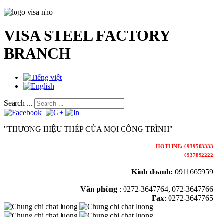
VISA STEEL FACTORY
BRANCH
Search ...
"THƯƠNG HIỆU THÉP CỦA MỌI CÔNG TRÌNH"
HOTLINE: 0939503333
0937892222
Kinh doanh:
0911665959
Văn phòng
:
0272-3647764, 072-3647766
Fax
: 0272-3647765