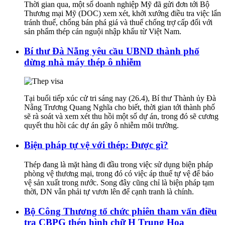
Thời gian qua, một số doanh nghiệp Mỹ đã gửi đơn tới Bộ
Thương mại Mỹ (DOC) xem xét, khởi xướng điều tra việc lẩn
tránh thuế, chống bán phá giá và thuế chống trợ cấp đối với
sản phẩm thép cán nguội nhập khẩu từ Việt Nam.
Bí thư Đà Nẵng yêu cầu UBND thành phố
dừng nhà máy thép ô nhiễm
Tại buổi tiếp xúc cử tri sáng nay (26.4), Bí thư Thành ủy Đà
Nẵng Trương Quang Nghĩa cho biết, thời gian tới thành phố
sẽ rà soát và xem xét thu hồi một số dự án, trong đó sẽ cương
quyết thu hồi các dự án gây ô nhiễm môi trường.
Biện pháp tự vệ với thép: Được gì?
Thép đang là mặt hàng đi đầu trong việc sử dụng biện pháp
phòng vệ thương mại, trong đó có việc áp thuế tự vệ để bảo
vệ sản xuất trong nước. Song đây cũng chỉ là biện pháp tạm
thời, DN vẫn phải tự vươn lên để cạnh tranh là chính.
Bộ Công Thương tổ chức phiên tham vấn điều
tra CBPG thép hình chữ H Trung Hoa