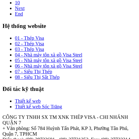
10
Next
End
Hệ thống website
01 - Thép Visa
02 - Thép Visa
03 - Thép Visa
04 - Nhà máy tôn xà gồ Visa Steel
05 - Nhà máy tôn xà gồ Visa Steel
06 - Nhà máy tôn xà gồ Visa Steel
07 - Siêu Thị Thép
08 - Siêu Thị Sắt Thép
Đối tác kỹ thuật
Thiết kế web
Thiết kế web Sóc Trăng
CÔNG TY TNHH SX TM XNK THÉP VISA - CHI NHÁNH
QUẬN 7
+ Văn phòng: Số 784 Huỳnh Tấn Phát, KP 3, Phường Tân Phú,
Quận 7, TPHCM