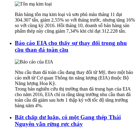
Bán hàng tôn mạ kim loại và sơn phủ màu tháng 11 đạt
304.307 tấn, giảm 2,55% so với tháng trước, nhưng tăng 16%
so với cùng kỳ 2016. Hồi tháng 10, doanh số bán hàng sản
phẩm thép này cũng giảm 7,34% khi chỉ đạt 312.228 tấn.
Báo cáo EIA cho thấy sự thay đổi trong nhu
cầu than đá toàn cầu
Nhu cầu than đá toàn cầu đang thay đổi từ Mỹ, theo một báo
cáo mới từ Cơ quan Thông tin năng lượng (EIA) thuộc Bộ
Năng lượng Hoa Kỳ.
Trong bản nghiên cứu thị trường than đá trung hạn của EIA
cho năm 2016, EIA chỉ ra rằng tăng trưởng nhu cầu than đá
toàn cầu đã giảm sau hơn 1 thập kỷ với tốc độ tăng trưởng
hàng năm 4%.
Bất chấp dư luận, có một Gang thép Thái
Nguyên vẫn rừng rực cháy